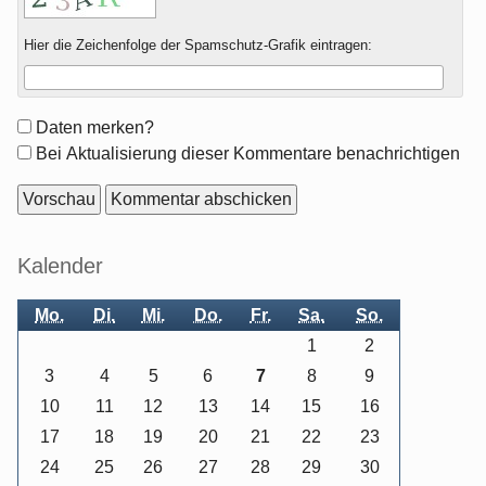
Hier die Zeichenfolge der Spamschutz-Grafik eintragen:
Formular-
Daten merken?
Optionen
Bei Aktualisierung dieser Kommentare benachrichtigen
Seitenleiste
Kalender
Mo.
Di.
Mi.
Do.
Fr.
Sa.
So.
1
2
3
4
5
6
7
8
9
10
11
12
13
14
15
16
17
18
19
20
21
22
23
24
25
26
27
28
29
30